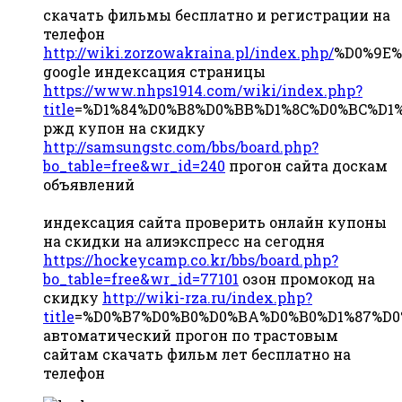
скачать фильмы бесплатно и регистрации на
телефон
http://wiki.zorzowakraina.pl/index.php/
%D0%9E%
google индексация страницы
https://www.nhps1914.com/wiki/index.php?
title
=%D1%84%D0%B8%D0%BB%D1%8C%D0%BC%D1
ржд купон на скидку
http://samsungstc.com/bbs/board.php?
bo_table=free&wr_id=240
прогон сайта доскам
объявлений
индексация сайта проверить онлайн купоны
на скидки на алиэкспресс на сегодня
https://hockeycamp.co.kr/bbs/board.php?
bo_table=free&wr_id=77101
озон промокод на
скидку
http://wiki-rza.ru/index.php?
title
=%D0%B7%D0%B0%D0%BA%D0%B0%D1%87%D0
автоматический прогон по трастовым
сайтам скачать фильм лет бесплатно на
телефон