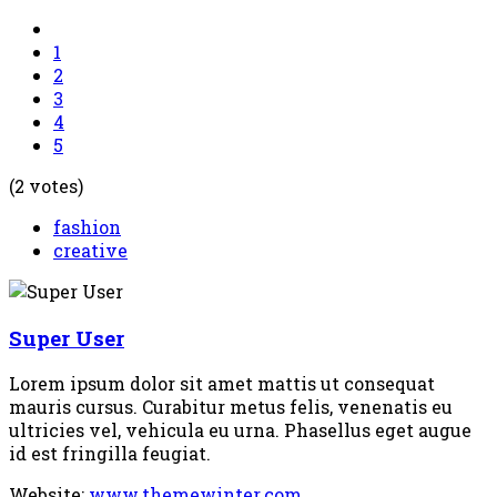
1
2
3
4
5
(2 votes)
fashion
creative
Super User
Lorem ipsum dolor sit amet mattis ut consequat
mauris cursus. Curabitur metus felis, venenatis eu
ultricies vel, vehicula eu urna. Phasellus eget augue
id est fringilla feugiat.
Website:
www.themewinter.com