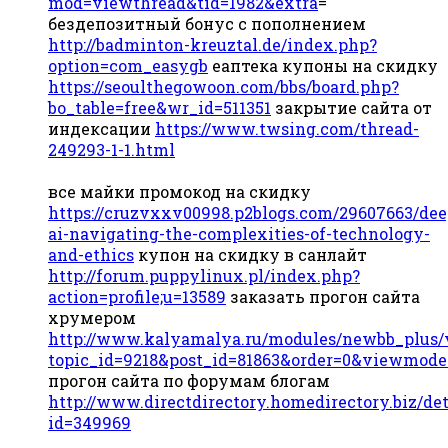
mod=viewthread&tid=1982&extra
=
бездепозитный бонус с пополнением
http://badminton-kreuztal.de/index.php?
option=com_easygb
еаптека купоны на скидку
https://seoulthegowoon.com/bbs/board.php?
bo_table=free&wr_id=511351
закрытие сайта от
индексации
https://www.twsing.com/thread-
249293-1-1.html
все майки промокод на скидку
https://cruzvxxv00998.p2blogs.com/29607663/de
ai-navigating-the-complexities-of-technology-
and-ethics
купон на скидку в санлайт
http://forum.puppylinux.pl/index.php?
action=profile;u=13589
заказать прогон сайта
хрумером
http://www.kalyamalya.ru/modules/newbb_plus/
topic_id=9218&post_id=81863&order=0&viewmode
прогон сайта по форумам блогам
http://www.directdirectory.homedirectory.biz/det
id=349969