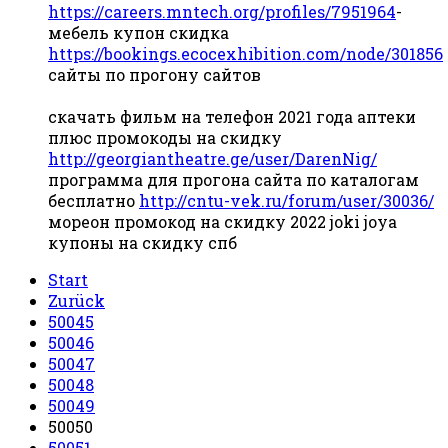
https://careers.mntech.org/profiles/7951964
-
мебель купон скидка
https://bookings.ecocexhibition.com/node/301856
сайты по прогону сайтов
скачать фильм на телефон 2021 года аптеки
плюс промокоды на скидку
http://georgiantheatre.ge/user/DarenNig/
программа для прогона сайта по каталогам
бесплатно
http://cntu-vek.ru/forum/user/30036/
мореон промокод на скидку 2022 joki joya
купоны на скидку спб
Start
Zurück
50045
50046
50047
50048
50049
50050
50051