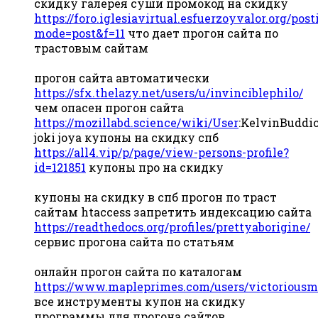
скидку галерея суши промокод на скидку
https://foro.iglesiavirtual.esfuerzoyvalor.org/pos
mode=post&f=11
что дает прогон сайта по
трастовым сайтам
прогон сайта автоматически
https://sfx.thelazy.net/users/u/invinciblephilo/
чем опасен прогон сайта
https://mozillabd.science/wiki/User
:KelvinBuddi
joki joya купоны на скидку спб
https://all4.vip/p/page/view-persons-profile?
id=121851
купоны про на скидку
купоны на скидку в спб прогон по траст
сайтам htaccess запретить индексацию сайта
https://readthedocs.org/profiles/prettyaborigine/
сервис прогона сайта по статьям
онлайн прогон сайта по каталогам
https://www.mapleprimes.com/users/victoriousm
все инструменты купон на скидку
программы для прогона сайтов