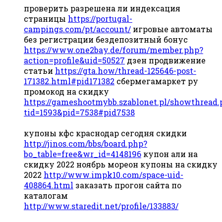
проверить разрешена ли индексация
страницы
https://portugal-
campings.com/pt/account/
игровые автоматы
без регистрации бездепозитный бонус
https://www.one2bay.de/forum/member.php?
action=profile&uid=50527
дзен продвижение
статьи
https://gta.how/thread-125646-post-
171382.html#pid171382
сбермегамаркет ру
промокод на скидку
https://gameshootmybb.szablonet.pl/showthread.
tid=1593&pid=7538#pid7538
купоны кфс краснодар сегодня скидки
http://jinos.com/bbs/board.php?
bo_table=free&wr_id=4148196
купон али на
скидку 2022 ноябрь мореон купоны на скидку
2022
http://www.impk10.com/space-uid-
408864.html
заказать прогон сайта по
каталогам
http://www.staredit.net/profile/133883/