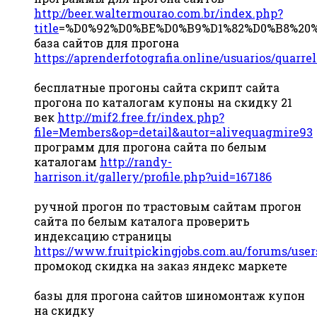
http://beer.waltermourao.com.br/index.php?
title
=%D0%92%D0%BE%D0%B9%D1%82%D0%B8%20
база сайтов для прогона
https://aprenderfotografia.online/usuarios/quarre
бесплатные прогоны сайта скрипт сайта
прогона по каталогам купоны на скидку 21
век
http://mif2.free.fr/index.php?
file=Members&op=detail&autor=alivequagmire93
программ для прогона сайта по белым
каталогам
http://randy-
harrison.it/gallery/profile.php?uid=167186
ручной прогон по трастовым сайтам прогон
сайта по белым каталога проверить
индексацию страницы
https://www.fruitpickingjobs.com.au/forums/use
промокод скидка на заказ яндекс маркете
базы для прогона сайтов шиномонтаж купон
на скидку