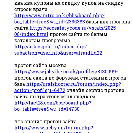
ква ква купоны на скидку купон на скидку
спроси врача
http://www.mtrc.co.kr/bbs/board.php?
bo_table=free&wr_id=2335383
базы для прогона
сайта
https://ecosafetycode.ru/vstats/2025-
08/index.html
прогон сайта по белым
каталогам программа
http://arkosgold.ru/index.php?
subaction=userinfo&user=afraidlid22
прогон сайта москва
https://www.jobvibe.co.uk/profiles/8130099
-
прогон сайта по форумам статейный прогон
база
https://uralshooter.ru/forum/index.php?
action=profile;u=6472
онлайн сервис прогона
сайта по трастовым площадкам
http://fact18.com/bbs/board.php?
bo_table=free&wr_id=14730
что значит прогон сайта
https://www.ncby.cn/forum.php?