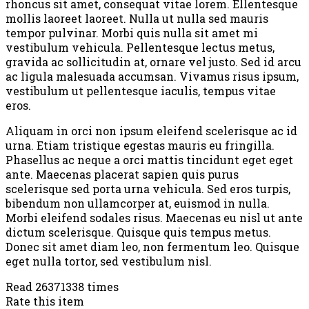
rhoncus sit amet, consequat vitae lorem. Ellentesque
mollis laoreet laoreet. Nulla ut nulla sed mauris
tempor pulvinar. Morbi quis nulla sit amet mi
vestibulum vehicula. Pellentesque lectus metus,
gravida ac sollicitudin at, ornare vel justo. Sed id arcu
ac ligula malesuada accumsan. Vivamus risus ipsum,
vestibulum ut pellentesque iaculis, tempus vitae
eros.
Aliquam in orci non ipsum eleifend scelerisque ac id
urna. Etiam tristique egestas mauris eu fringilla.
Phasellus ac neque a orci mattis tincidunt eget eget
ante. Maecenas placerat sapien quis purus
scelerisque sed porta urna vehicula. Sed eros turpis,
bibendum non ullamcorper at, euismod in nulla.
Morbi eleifend sodales risus. Maecenas eu nisl ut ante
dictum scelerisque. Quisque quis tempus metus.
Donec sit amet diam leo, non fermentum leo. Quisque
eget nulla tortor, sed vestibulum nisl.
Read 26371338 times
Rate this item